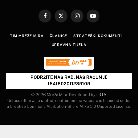
Facebook
X
Instagram
YouTube
(Twitter)
TIM MREŽE MIRA
ČLANICE
STRATEŠKI DOKUMENTI
UPRAVNA TIJELA
PODRŽITE NAŠ RAD, NAŠ RAČUN JE
1541802011289109
© 2026 Mreža Mira. Developed by
nBTA
.
Unless otherwise stated, content on the website is licenced under
a Creative Commons Attribution-Share Alike 3.0 Unported License.