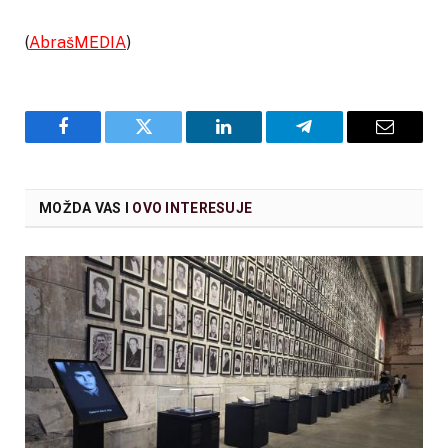
(
AbrašMEDIA
)
Facebook
Twitter
LinkedIn
Telegram
Email
MOŽDA VAS I
OVO INTERESUJE