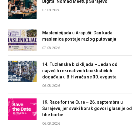
Digital Nomad Meetup Sarajevo
07.08.2026
Maslenicijada u Arapuši: Dan kada
maslenica postaje razlog putovanja
07.08.2026
14. Tuzlanska biciklijada – Jedan od
najvećih rekreativnih biciklističkih
događaja u BiH vraća se 30. avgusta
06.08.2026
19. Race for the Cure – 26. septembra u
Sarajevu, jer svaki korak govori glasnije od
tihe borbe
06.08.2026