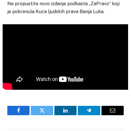
Ne propustite novo izdanje podkasta „ZaPravo“ koji
je pokrenula Kuća ljudskih prava Banja Luka.
Facebook
Twitter
LinkedIn
Telegram
Email