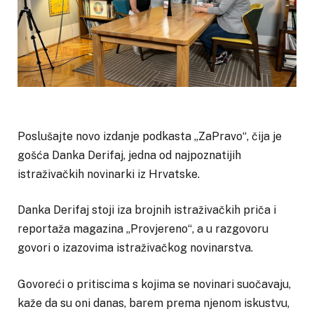
Poslušajte novo izdanje podkasta „ZaPravo“, čija je
gošća Danka Derifaj, jedna od najpoznatijih
istraživačkih novinarki iz Hrvatske.
Danka Derifaj stoji iza brojnih istraživačkih priča i
reportaža magazina „Provjereno“, a u razgovoru
govori o izazovima istraživačkog novinarstva.
Govoreći o pritiscima s kojima se novinari suočavaju,
kaže da su oni danas, barem prema njenom iskustvu,