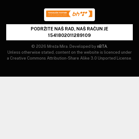
PODRŽITE NAŠ RAD, NAŠ RAČUN JE
1541802011289109
© 2026 Mreža Mira. Developed by
nBTA
.
Unless otherwise stated, content on the website is licenced under
a Creative Commons Attribution-Share Alike 3.0 Unported License.