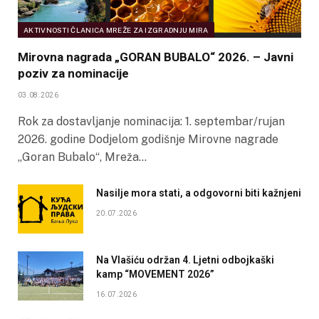
AKTIVNOSTI ČLANICA MREŽE ZA IZGRADNJU MIRA
Mirovna nagrada „GORAN BUBALO“ 2026. – Javni
poziv za nominacije
03.08.2026
Rok za dostavljanje nominacija: 1. septembar/rujan
2026. godine Dodjelom godišnje Mirovne nagrade
„Goran Bubalo“, Mreža…
Nasilje mora stati, a odgovorni biti kažnjeni
20.07.2026
Na Vlašiću održan 4. Ljetni odbojkaški
kamp “MOVEMENT 2026”
16.07.2026