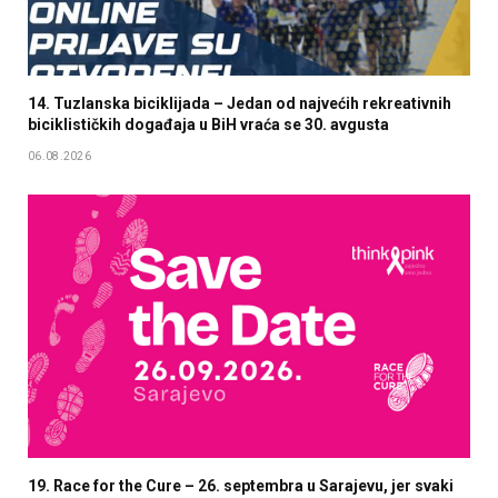
14. Tuzlanska biciklijada – Jedan od najvećih rekreativnih
biciklističkih događaja u BiH vraća se 30. avgusta
06.08.2026
19. Race for the Cure – 26. septembra u Sarajevu, jer svaki