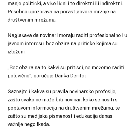
manje politički, a više lični i to direktni ili indirektni.
Posebno upozorava na porast govora mržnje na
društvenim mrežama.
Naglašava da novinari moraju raditi profesionalno i u
javnom interesu, bez obzira na pritiske kojima su
izloženi.
„Bez obzira na to kakvi su pritisci, ne možemo raditi
polovično“, poručuje Danka Derifaj.
Saznajte i kakva su pravila novinarske profesije,
zašto svako ne može biti novinar, kako se nositi s
poplavom informacija na društvenim mrežama, te
zašto su medijska pismenost i edukacija danas
važnije nego ikada.