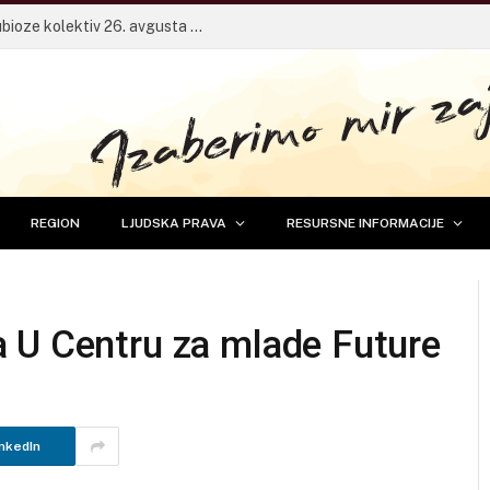
Pričaonica za mlade sa frontmenom Dubioze kolektiv 26. avgusta u Banjaluci
REGION
LJUDSKA PRAVA
RESURSNE INFORMACIJE
 U Centru za mlade Future
nkedIn