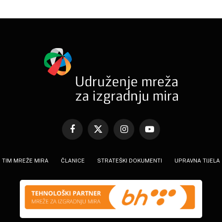
Facebook
X
Instagram
YouTube
(Twitter)
TIM MREŽE MIRA
ČLANICE
STRATEŠKI DOKUMENTI
UPRAVNA TIJELA