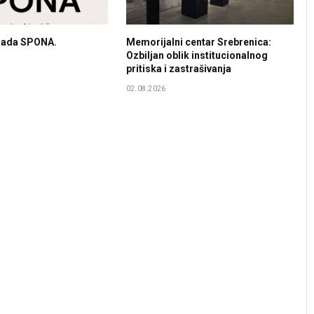
 sada SPONA.
Memorijalni centar Srebrenica:
Ozbiljan oblik institucionalnog
pritiska i zastrašivanja
02.08.2026