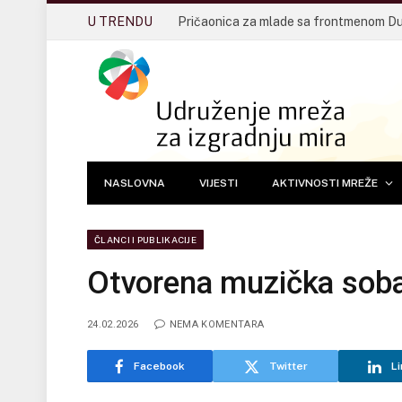
U TRENDU
NASLOVNA
VIJESTI
AKTIVNOSTI MREŽE
ČLANCI I PUBLIKACIJE
Otvorena muzička soba
24.02.2026
NEMA KOMENTARA
Facebook
Twitter
Li