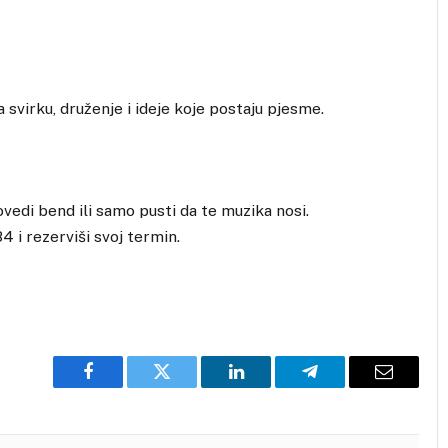
svirku, druženje i ideje koje postaju pjesme.
ovedi bend ili samo pusti da te muzika nosi.
4 i rezerviši svoj termin.
Facebook
Twitter
LinkedIn
Telegram
Email