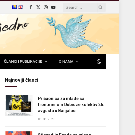
Facebook
X
Instagram
YouTube
(Twitter)
ČLANCI I PUBLIKACIJE
O NAMA
Najnoviji članci
Pričaonica za mlade sa
frontmenom Dubioze kolektiv 26.
avgusta u Banjaluci
08.08.2026