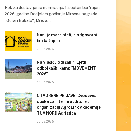
Rok za dostavljanje nominacija: 1. septembar/rujan
2026. godine Dodjelom godišnje Mirovne nagrade
„Goran Bubalo“, Mreža…
Nasilje mora stati, a odgovorni
biti kažnjeni
20.07.2026
Na Vlašiću održan 4. Ljetni
odbojkaški kamp “MOVEMENT
2026”
16.07.2026
OTVORENE PRIJAVE: Dvodevna
obuka za interne auditore u
organizaciji AgroLink Akademije i
TÜV NORD Adriatica
30.06.2026