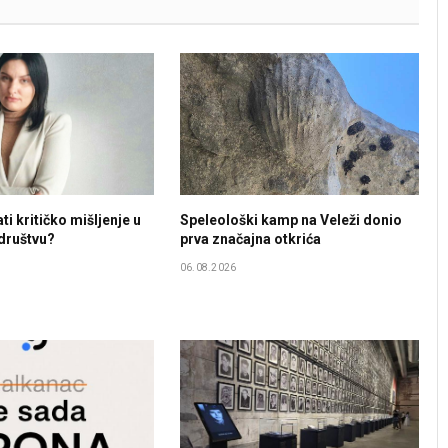
i kritičko mišljenje u
Speleološki kamp na Veleži donio
društvu?
prva značajna otkrića
06.08.2026