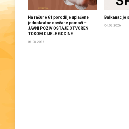
Na račune 61 porodilje uplaćene
Balkanac je
jednokratne novčane pomoći –
04.08.2026
JAVNI POZIV OSTAJE OTVOREN
TOKOM CIJELE GODINE
04.08.2026