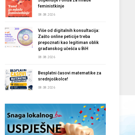
Stipendije Fonda za mlade
feministkinje
08.08.2026
Više od digitalnih konsultacija:
Zašto online peticije treba
prepoznati kao legitiman oblik
građanskog učešća u BiH
08.08.2026
Besplatni časovi matematike za
srednjoškolce!
08.08.2026