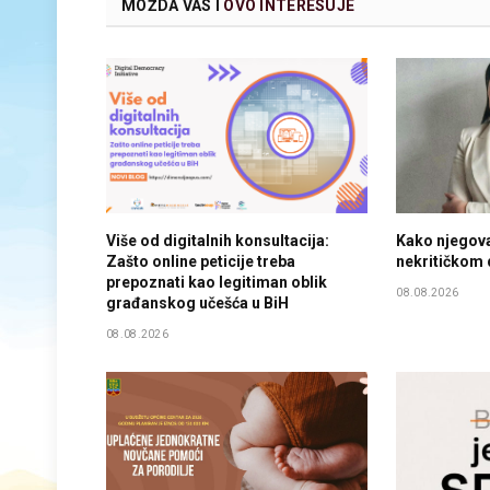
MOŽDA VAS I
OVO INTERESUJE
Više od digitalnih konsultacija:
Kako njegovat
Zašto online peticije treba
nekritičkom 
prepoznati kao legitiman oblik
08.08.2026
građanskog učešća u BiH
08.08.2026