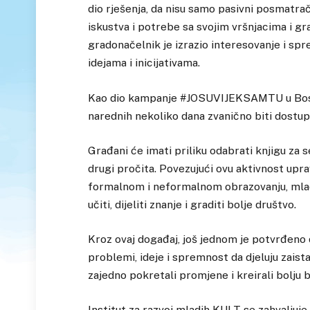
dio rješenja, da nisu samo pasivni posmatrač
iskustva i potrebe sa svojim vršnjacima i 
gradonačelnik je izrazio interesovanje i sp
idejama i inicijativama.
Kao dio kampanje #JOSUVIJEKSAMTU u Bosans
narednih nekoliko dana zvanično biti dostup
Građani će imati priliku odabrati knjigu za s
drugi pročita. Povezujući ovu aktivnost up
formalnom i neformalnom obrazovanju, mladi 
učiti, dijeliti znanje i graditi bolje društvo.
Kroz ovaj događaj, još jednom je potvrđeno d
problemi, ideje i spremnost da djeluju zaist
zajedno pokretali promjene i kreirali bolju
Institut za razvoj mladih KULT se zahvaljuje