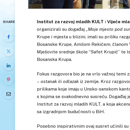
Institut za razvoj mladih KULT
i
Vijeće ml
SHARE
organizirali su događaj
„Moje mjesto pod sunc
Krupe i mjesta u blizini, imali su priliku 
Bosanske Krupe, Amilom Rekićem, članom V
Mješovite srednje škole “Safet Krupić” te
Bosanska Krupa.
Fokus razgovora bio je na vrlo važnoj temi z
–
ostanak ili odlazak
iz zemlje. Kroz razgovor,
prilikama koje imaju u Unsko-sanskom kanton
s kojima se svakodnevno susreću. Događaj
Institut za razvoj mladih KULT, a koja akcena
sa izgradnjom budućnosti u BiH.
Posebno inspirativnim ovaj susret učinili su uč