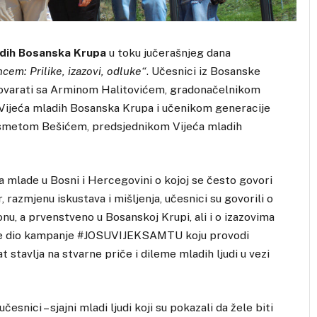
adih Bosanska Krupa
u toku jučerašnjeg dana
em: Prilike, izazovi, odluke“
. Učesnici iz Bosanske
razgovarati sa Arminom Halitovićem, gradonačelnikom
ijeća mladih Bosanska Krupa i učenikom generacije
 Ismetom Bešićem, predsjednikom Vijeća mladih
a mlade u Bosni i Hercegovini o kojoj se često govori
 razmjenu iskustava i mišljenja, učesnici su govorili o
u, a prvenstveno u Bosanskoj Krupi, ali i o izazovima
 je dio kampanje #JOSUVIJEKSAMTU koju provodi
t stavlja na stvarne priče i dileme mladih ljudi u vezi
esnici – sjajni mladi ljudi koji su pokazali da žele biti