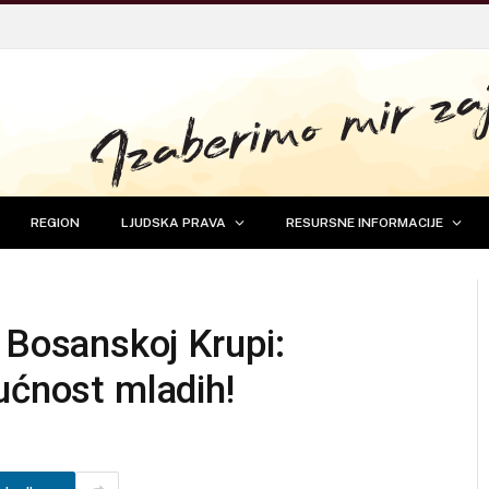
REGION
LJUDSKA PRAVA
RESURSNE INFORMACIJE
osanskoj Krupi:
ućnost mladih!