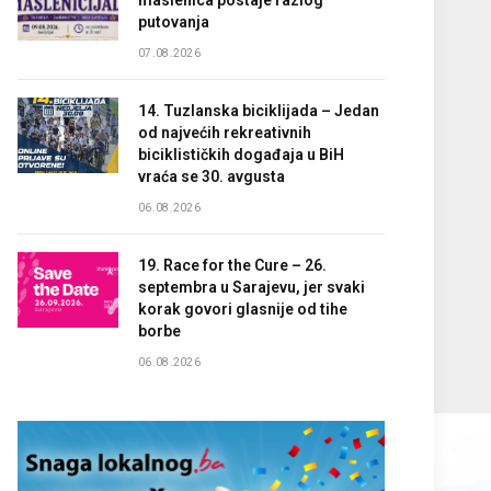
maslenica postaje razlog
putovanja
07.08.2026
14. Tuzlanska biciklijada – Jedan
od najvećih rekreativnih
biciklističkih događaja u BiH
vraća se 30. avgusta
06.08.2026
19. Race for the Cure – 26.
septembra u Sarajevu, jer svaki
korak govori glasnije od tihe
borbe
06.08.2026