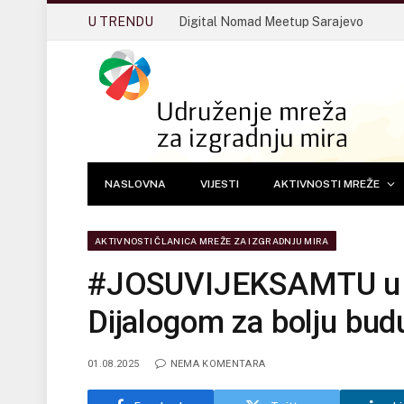
U TRENDU
Digital Nomad Meetup Sarajevo
NASLOVNA
VIJESTI
AKTIVNOSTI MREŽE
AKTIVNOSTI ČLANICA MREŽE ZA IZGRADNJU MIRA
#JOSUVIJEKSAMTU u B
Dijalogom za bolju bud
01.08.2025
NEMA KOMENTARA