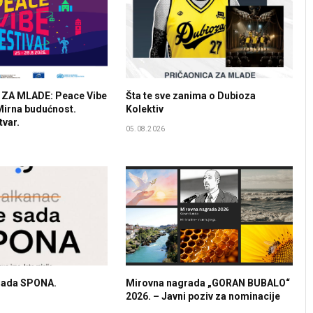
 ZA MLADE: Peace Vibe
Šta te sve zanima o Dubioza
Mirna budućnost.
Kolektiv
tvar.
05.08.2026
 sada SPONA.
Mirovna nagrada „GORAN BUBALO“
2026. – Javni poziv za nominacije