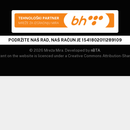
PODRŽITE NAŠ RAD, NAŠ RAČUN JE 1541802011289109
© 2026 Mreža Mira. Developed by
nBTA
.
tent on the website is licenced under a Creative Commons Attribution-Shar