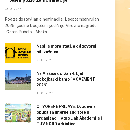
03.08.2026
Rok za dostavljanje nominacija: 1. septembar/rujan
2026. godine Dodjelom godišnje Mirovne nagrade
„Goran Bubalo“, Mreža…
Nasilje mora stati, a odgovorni
biti kažnjeni
20.07.2026
Na Vlašiću održan 4. Ljetni
odbojkaški kamp “MOVEMENT
2026”
16.07.2026
OTVORENE PRIJAVE: Dvodevna
obuka za interne auditore u
organizaciji AgroLink Akademije i
TÜV NORD Adriatica