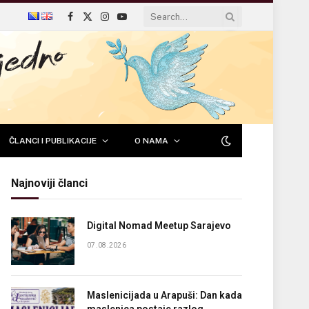
Facebook
X
Instagram
YouTube
(Twitter)
ČLANCI I PUBLIKACIJE
O NAMA
Najnoviji članci
Digital Nomad Meetup Sarajevo
07.08.2026
Maslenicijada u Arapuši: Dan kada