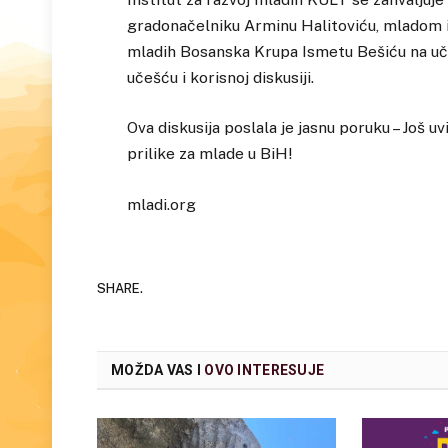
gradonačelniku Arminu Halitoviću, mladom 
mladih Bosanska Krupa Ismetu Bešiću na uče
učešću i korisnoj diskusiji.
Ova diskusija poslala je jasnu poruku – Još 
prilike za mlade u BiH!
mladi.org
SHARE.
MOŽDA VAS I
OVO INTERESUJE