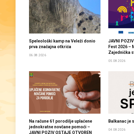
Speleološki kamp na Veleži donio
JAVNI POZIV
prva značajna otkrića
Fest 2026 – 
Zajednička s
06.08.2026
05.08.2026
Na račune 61 porodilje uplaćene
Balkanac je
jednokratne novčane pomoći –
04.08.2026
JAVNI POZIV OSTAJE OTVOREN