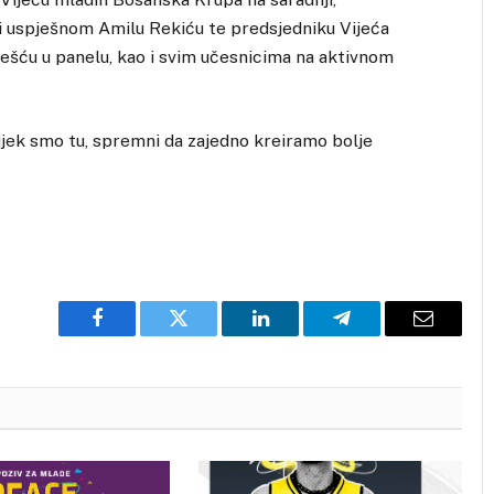
i uspješnom Amilu Rekiću te predsjedniku Vijeća
šću u panelu, kao i svim učesnicima na aktivnom
uvijek smo tu, spremni da zajedno kreiramo bolje
Facebook
Twitter
LinkedIn
Telegram
Email