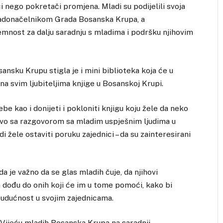
i nego pokretači promjena. Mladi su podijelili svoja
gradonačelnikom Grada Bosanska Krupa, a
remnost za dalju saradnju s mladima i podršku njihovim
ku Krupu stigla je i mini biblioteka koja će u
na svim ljubiteljima knjige u Bosanskoj Krupi.
ebe kao i donijeti i pokloniti knjigu koju žele da neko
ravo sa razgovorom sa mladim uspješnim ljudima u
žele ostaviti poruku zajednici – da su zainteresirani
a je važno da se glas mladih čuje, da njihovi
a dođu do onih koji će im u tome pomoći, kako bi
 budućnost u svojim zajednicama.
 Vijeću mladih Bosanska Krupa na saradnji,