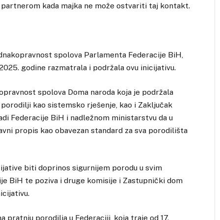
 partnerom kada majka ne može ostvariti taj kontakt.
a jednakopravnost spolova Parlamenta Federacije BiH,
 2025. godine razmatrala i podržala ovu inicijativu.
kopravnost spolova Doma naroda koja je podržala
 porodilji kao sistemsko rješenje, kao i Zaključak
adi Federacije BiH i nadležnom ministarstvu da u
ravni propis kao obavezan standard za sva porodilišta
cijative biti doprinos sigurnijem porodu u svim
e BiH te poziva i druge komisije i Zastupnički dom
cijativu.
 pratnju porodilja u Federaciji, koja traje od 17.