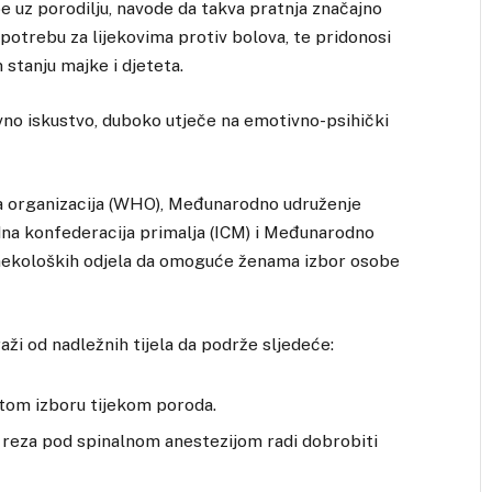
e uz porodilju, navode da takva pratnja značajno
 potrebu za lijekovima protiv bolova, te pridonosi
stanju majke i djeteta.
tivno iskustvo, duboko utječe na emotivno-psihički
a organizacija (WHO), Međunarodno udruženje
na konfederacija primalja (ICM) i Međunarodno
ginekoloških odjela da omoguće ženama izbor osobe
raži od nadležnih tijela da podrže sljedeće:
itom izboru tijekom poroda.
reza pod spinalnom anestezijom radi dobrobiti