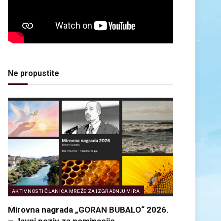
Ne propustite
AKTIVNOSTI ČLANICA MREŽE ZA IZGRADNJU MIRA
Mirovna nagrada „GORAN BUBALO“ 2026.
– Javni poziv za nominacije