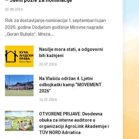
03.08.2026
Rok za dostavljanje nominacija: 1. septembar/rujan
2026. godine Dodjelom godišnje Mirovne nagrade
„Goran Bubalo“, Mreža…
Nasilje mora stati, a odgovorni
biti kažnjeni
20.07.2026
Na Vlašiću održan 4. Ljetni
odbojkaški kamp “MOVEMENT
2026”
16.07.2026
OTVORENE PRIJAVE: Dvodevna
obuka za interne auditore u
organizaciji AgroLink Akademije i
TÜV NORD Adriatica