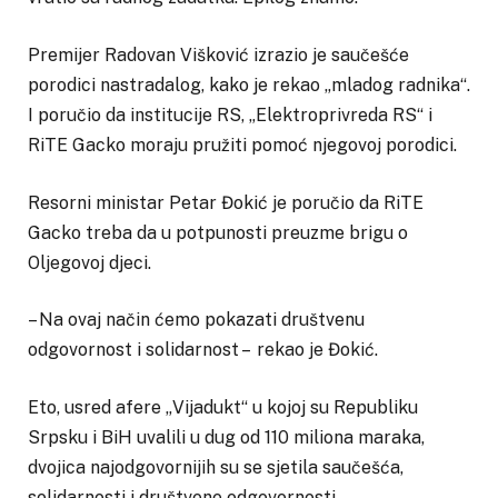
Premijer Radovan Višković izrazio je saučešće
porodici nastradalog, kako je rekao „mladog radnika“.
I poručio da institucije RS, „Elektroprivreda RS“ i
RiTE Gacko moraju pružiti pomoć njegovoj porodici.
Resorni ministar Petar Đokić je poručio da RiTE
Gacko treba da u potpunosti preuzme brigu o
Oljegovoj djeci.
– Na ovaj način ćemo pokazati društvenu
odgovornost i solidarnost – rekao je Đokić.
Eto, usred afere „Vijadukt“ u kojoj su Republiku
Srpsku i BiH uvalili u dug od 110 miliona maraka,
dvojica najodgovornijih su se sjetila saučešća,
solidarnosti i društvene odgovornosti.