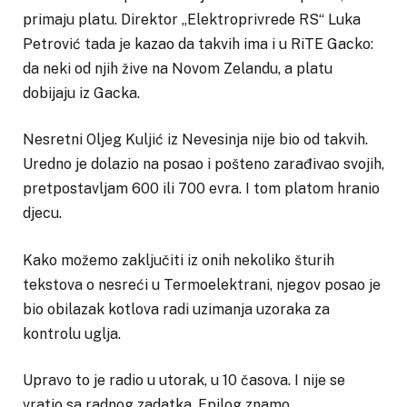
primaju platu. Direktor „Elektroprivrede RS“ Luka
Petrović tada je kazao da takvih ima i u RiTE Gacko:
da neki od njih žive na Novom Zelandu, a platu
dobijaju iz Gacka.
Nesretni Oljeg Kuljić iz Nevesinja nije bio od takvih.
Uredno je dolazio na posao i pošteno zarađivao svojih,
pretpostavljam 600 ili 700 evra. I tom platom hranio
djecu.
Kako možemo zaključiti iz onih nekoliko šturih
tekstova o nesreći u Termoelektrani, njegov posao je
bio obilazak kotlova radi uzimanja uzoraka za
kontrolu uglja.
Upravo to je radio u utorak, u 10 časova. I nije se
vratio sa radnog zadatka. Epilog znamo.