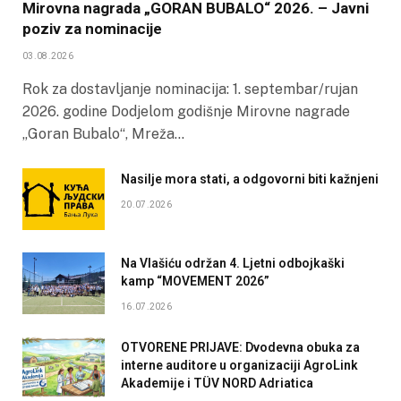
Mirovna nagrada „GORAN BUBALO“ 2026. – Javni
poziv za nominacije
03.08.2026
Rok za dostavljanje nominacija: 1. septembar/rujan
2026. godine Dodjelom godišnje Mirovne nagrade
„Goran Bubalo“, Mreža…
Nasilje mora stati, a odgovorni biti kažnjeni
20.07.2026
Na Vlašiću održan 4. Ljetni odbojkaški
kamp “MOVEMENT 2026”
16.07.2026
OTVORENE PRIJAVE: Dvodevna obuka za
interne auditore u organizaciji AgroLink
Akademije i TÜV NORD Adriatica