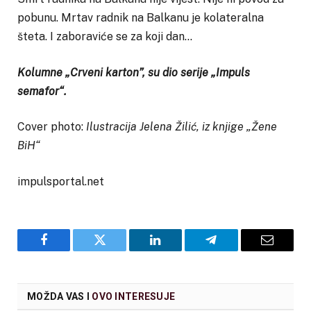
pobunu. Mrtav radnik na Balkanu je kolateralna
šteta. I zaboraviće se za koji dan…
Kolumne „Crveni karton”, su dio serije „Impuls
semafor“.
Cover photo:
Ilustracija Jelena Žilić, iz knjige „Žene
BiH“
impulsportal.net
Facebook
Twitter
LinkedIn
Telegram
Email
MOŽDA VAS I
OVO INTERESUJE