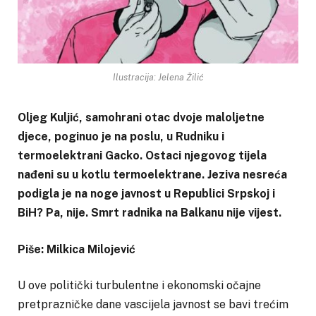
Ilustracija: Jelena Žilić
Oljeg Kuljić, samohrani otac dvoje maloljetne
djece, poginuo je na poslu, u Rudniku i
termoelektrani Gacko. Ostaci njegovog tijela
nađeni su u kotlu termoelektrane. Jeziva nesreća
podigla je na noge javnost u Republici Srpskoj i
BiH? Pa, nije. Smrt radnika na Balkanu nije vijest.
Piše: Milkica Milojević
U ove politički turbulentne i ekonomski očajne
pretprazničke dane vascijela javnost se bavi trećim