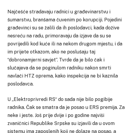
Najčešće stradavaju radnici u građevinarstvu i
šumarstvu, branšama čuvenim po korupciji. Pojedini
građevinci su se žalili da ih poslodavci, kada dožive
nesreću na radu, primoravaju da izjave da su se
povrijedili kod kuće ili na nekom drugom mjestu, i da
im prijete otkazom, ako ne poslušaju taj
“dobronamjerni savjet”. Tvrde da je bilo čak i
slučajeva da se poginulom radniku nakon smrti
navlači HTZ oprema, kako inspekcija ne bi kaznila
poslodavca.
U „Elektroprivredi RS“ do sada nije bilo pogibije
radnika. Čak se smatra da je posao u ERS premija. Za
neke i jeste. Još prije dvije i po godine najviši
zvaničnici Republike Srpske su izjavili da u ovom
sistemu ima zaposlenih koji ne dolaze na posao, a