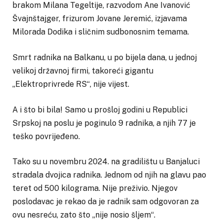
brakom Milana Tegeltije, razvodom Ane Ivanović
Švajnštajger, frizurom Jovane Jeremić, izjavama
Milorada Dodika i sličnim sudbonosnim temama.
Smrt radnika na Balkanu, u po bijela dana, u jednoj
velikoj državnoj firmi, takoreći gigantu
„Elektroprivrede RS“, nije vijest.
A i što bi bila! Samo u prošloj godini u Republici
Srpskoj na poslu je poginulo 9 radnika, a njih 77 je
teško povrijeđeno.
Tako su u novembru 2024. na gradilištu u Banjaluci
stradala dvojica radnika. Jednom od njih na glavu pao
teret od 500 kilograma. Nije preživio. Njegov
poslodavac je rekao da je radnik sam odgovoran za
ovu nesreću, zato što „nije nosio šljem“.