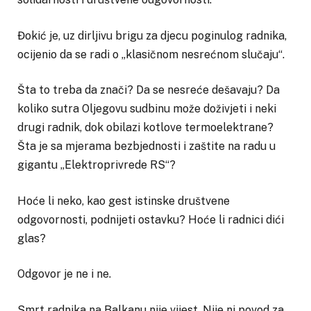
Đokić je, uz dirljivu brigu za djecu poginulog radnika,
ocijenio da se radi o „klasičnom nesrećnom slučaju“.
Šta to treba da znači? Da se nesreće dešavaju? Da
koliko sutra Oljegovu sudbinu može doživjeti i neki
drugi radnik, dok obilazi kotlove termoelektrane?
Šta je sa mjerama bezbjednosti i zaštite na radu u
gigantu „Elektroprivrede RS“?
Hoće li neko, kao gest istinske društvene
odgovornosti, podnijeti ostavku? Hoće li radnici dići
glas?
Odgovor je ne i ne.
Smrt radnika na Balkanu nije vijest. Nije ni povod za