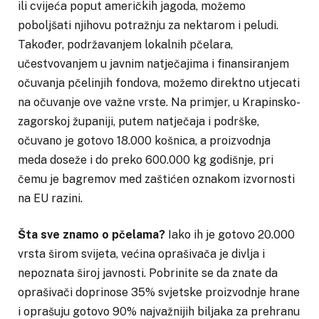
ili cvijeća poput američkih jagoda, možemo
poboljšati njihovu potražnju za nektarom i peludi.
Također, podržavanjem lokalnih pčelara,
učestvovanjem u javnim natječajima i finansiranjem
očuvanja pčelinjih fondova, možemo direktno utjecati
na očuvanje ove važne vrste. Na primjer, u Krapinsko-
zagorskoj županiji, putem natječaja i podrške,
očuvano je gotovo 18.000 košnica, a proizvodnja
meda doseže i do preko 600.000 kg godišnje, pri
čemu je bagremov med zaštićen oznakom izvornosti
na EU razini.
Šta sve znamo o pčelama?
Iako ih je gotovo 20.000
vrsta širom svijeta, većina oprašivača je divlja i
nepoznata široj javnosti. Pobrinite se da znate da
oprašivači doprinose 35% svjetske proizvodnje hrane
i oprašuju gotovo 90% najvažnijih biljaka za prehranu