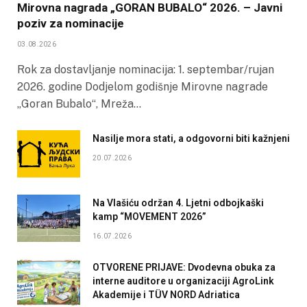
Mirovna nagrada „GORAN BUBALO“ 2026. – Javni
poziv za nominacije
03.08.2026
Rok za dostavljanje nominacija: 1. septembar/rujan
2026. godine Dodjelom godišnje Mirovne nagrade
„Goran Bubalo“, Mreža…
Nasilje mora stati, a odgovorni biti kažnjeni
20.07.2026
Na Vlašiću održan 4. Ljetni odbojkaški
kamp “MOVEMENT 2026”
16.07.2026
OTVORENE PRIJAVE: Dvodevna obuka za
interne auditore u organizaciji AgroLink
Akademije i TÜV NORD Adriatica