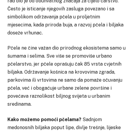
rad bio je od obuhvatnog značaja za cijelo carstvo.
Često je isticanje njegovih zasluga povezano i sa
simbolikom održavanja pčela u proljetnim
mjesecima, kada priroda buja, a razvoj pčela i biljaka
doseže vrhunac.
Pčele ne čine važan dio prirodnog ekosistema samo u
šumama i selima. Sve više se promoviše urbano
pčelarstvo, jer pčele oprašuju čak 85 vrsta cvjetnih
biljaka. Održavanje košnica na krovovima zgrada,
parkovima ili vrtovima ne samo da pomaže očuvanju
pčela, već i obogaćuje urbane zelene površine i
povećava raznolikost biljnog svijeta u urbanim
sredinama.
Kako možemo pomoći pčelama?
Sadnjom
medonosnih biljaka poput lipe, divlje trešnje, lijeske