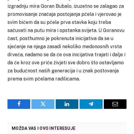
izgradnju mira Goran Bubalo, izuzetno se zalagao za
promovisanje značaja postojanja pčela i vjerovao je
svim bićem da su pčele prva stavka koju treba
sačuvati na putu mira i opstanka svijeta. U Goranovu
čast, posthumno je pokrenuta inicijativa da se u
sjećanje na njega zasadi nekoliko medonosnih vrsta
drveća, nadamo se da će ova inicijativa trajati i dalje i
da će kroz ove priče živjeti sve dobro što ostavljamo
za budućnost naših generacija i u znak poštovanja
prema svim pčelama radilicama.
Facebook
Twitter
LinkedIn
Telegram
Email
MOŽDA VAS I
OVO INTERESUJE