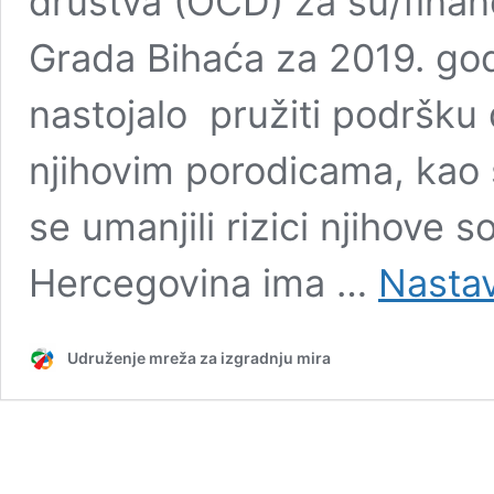
društva (OCD) za su/finan
Grada Bihaća za 2019. god
nastojalo pružiti podršku 
njihovim porodicama, kao s
se umanjili rizici njihove s
Hercegovina ima …
Nastavi
Udruženje mreža za izgradnju mira