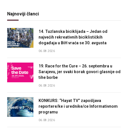
Najnoviji članci
14. Tuzlanska biciklijada – Jedan od
najvećih rekreativnih biciklističkih
događaja u BiH vraća se 30. avgusta
06.08.2026
19. Race for the Cure – 26. septembra u
Sarajevu, jer svaki korak govori glasnije od
tihe borbe
06.08.2026
KONKURS: “Hayat TV” zapošljava
reportere/ke i urednike/ce Informativnom
programu
06.08.2026