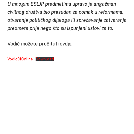
U mnogim ESLJP predmetima upravo je angažman
civilnog društva bio presudan za pomak u reformama,
otvaranje političkog dijaloga ili sprečavanje zatvaranja
predmeta prije nego što su ispunjeni uslovi za to.
Vodič možete pročitati ovdje:
Vodic01Online
Download