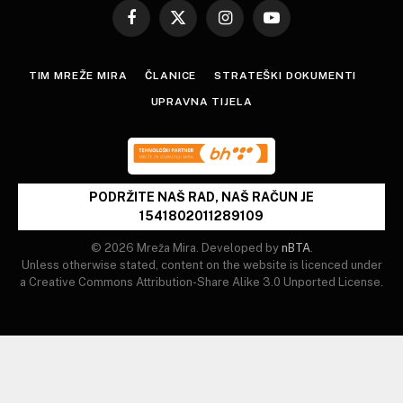
Facebook
X
Instagram
YouTube
(Twitter)
TIM MREŽE MIRA
ČLANICE
STRATEŠKI DOKUMENTI
UPRAVNA TIJELA
PODRŽITE NAŠ RAD, NAŠ RAČUN JE
1541802011289109
© 2026 Mreža Mira. Developed by
nBTA
.
Unless otherwise stated, content on the website is licenced under
a Creative Commons Attribution-Share Alike 3.0 Unported License.