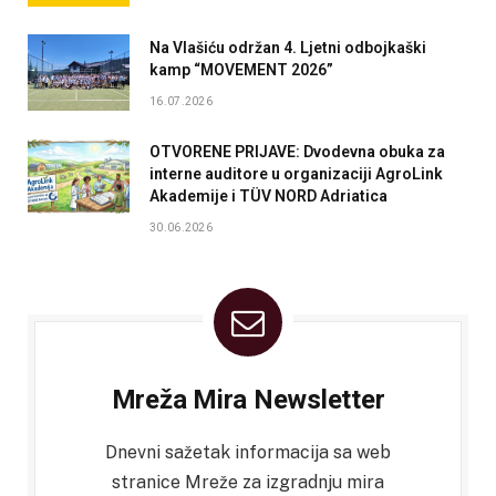
Na Vlašiću održan 4. Ljetni odbojkaški
kamp “MOVEMENT 2026”
16.07.2026
OTVORENE PRIJAVE: Dvodevna obuka za
interne auditore u organizaciji AgroLink
Akademije i TÜV NORD Adriatica
30.06.2026
Mreža Mira Newsletter
Dnevni sažetak informacija sa web
stranice Mreže za izgradnju mira