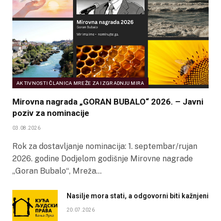
AKTIVNOSTI ČLANICA MREŽE ZA IZGRADNJU MIRA
Mirovna nagrada „GORAN BUBALO“ 2026. – Javni
poziv za nominacije
03.08.2026
Rok za dostavljanje nominacija: 1. septembar/rujan
2026. godine Dodjelom godišnje Mirovne nagrade
„Goran Bubalo“, Mreža…
Nasilje mora stati, a odgovorni biti kažnjeni
20.07.2026