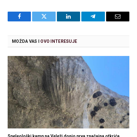
Facebook
Twitter
LinkedIn
Telegram
Email
MOŽDA VAS I
OVO INTERESUJE
Speleološki kamp na Veleži donio prva značajna otkrića