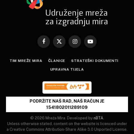
Facebook
X
Instagram
YouTube
(Twitter)
TIM MREŽE MIRA
ČLANICE
STRATEŠKI DOKUMENTI
UPRAVNA TIJELA
PODRŽITE NAŠ RAD, NAŠ RAČUN JE
1541802011289109
© 2026 Mreža Mira. Developed by
nBTA
.
Unless otherwise stated, content on the website is licenced under
a Creative Commons Attribution-Share Alike 3.0 Unported License.