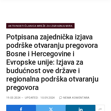
AKTIVNOSTI ČLANICA MREŽE ZA IZGRADNJU MIRA
Potpisana zajednička izjava
podrške otvaranju pregovora
Bosne i Hercegovine i
Evropske unije: Izjava za
budućnost ove države i
regionalna podrška otvaranju
pregovora
19.03.2024
UPDATED:
10.09.2024
NEMA KOMENTARA