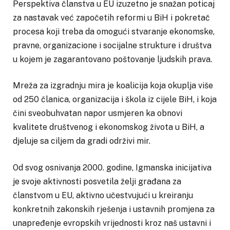
Perspektiva članstva u EU izuzetno je snažan poticaj
za nastavak već započetih reformi u BiH i pokretač
procesa koji treba da omogući stvaranje ekonomske,
pravne, organizacione i socijalne strukture i društva
u kojem je zagarantovano poštovanje ljudskih prava.
Mreža za izgradnju mira je koalicija koja okuplja više
od 250 članica, organizacija i škola iz cijele BiH, i koja
čini sveobuhvatan napor usmjeren ka obnovi
kvalitete društvenog i ekonomskog života u BiH, a
djeluje sa ciljem da gradi održivi mir.
Od svog osnivanja 2000. godine, Igmanska inicijativa
je svoje aktivnosti posvetila želji građana za
članstvom u EU, aktivno učestvujući u kreiranju
konkretnih zakonskih rješenja i ustavnih promjena za
unapređenje evropskih vrijednosti kroz naš ustavni i