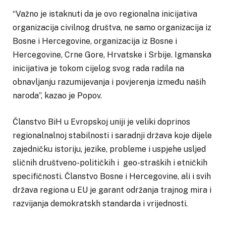
“Važno je istaknuti da je ovo regionalna inicijativa
organizacija civilnog društva, ne samo organizacija iz
Bosne i Hercegovine, organizacija iz Bosne i
Hercegovine, Crne Gore, Hrvatske i Srbije. Igmanska
inicijativa je tokom cijelog svog rada radila na
obnavljanju razumijevanja i povjerenja između naših
naroda”, kazao je Popov.
Članstvo BiH u Evropskoj uniji je veliki doprinos
regionalnalnoj stabilnosti i saradnji država koje dijele
zajedničku istoriju, jezike, probleme i uspjehe usljed
sličnih društveno-političkih i geo-straških i etničkih
specifičnosti. Članstvo Bosne i Hercegovine, ali i svih
država regiona u EU je garant održanja trajnog mira i
razvijanja demokratskh standarda i vrijednosti.