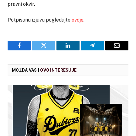
pravni okvir.
Potpisanu izjavu pogledajte
ovdje
.
Facebook
Twitter
LinkedIn
Telegram
Email
MOŽDA VAS I
OVO INTERESUJE