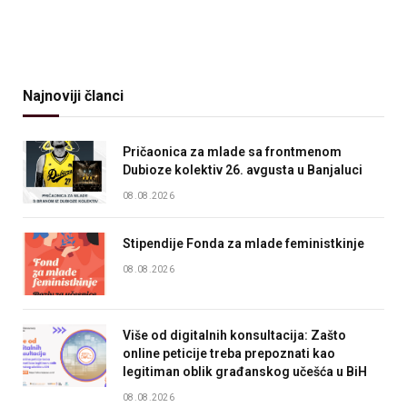
Najnoviji članci
Pričaonica za mlade sa frontmenom
Dubioze kolektiv 26. avgusta u Banjaluci
08.08.2026
Stipendije Fonda za mlade feministkinje
08.08.2026
Više od digitalnih konsultacija: Zašto
online peticije treba prepoznati kao
legitiman oblik građanskog učešća u BiH
08.08.2026