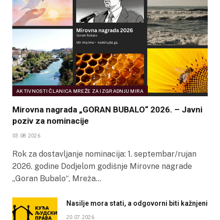
AKTIVNOSTI ČLANICA MREŽE ZA IZGRADNJU MIRA
Mirovna nagrada „GORAN BUBALO“ 2026. – Javni
poziv za nominacije
03.08.2026
Rok za dostavljanje nominacija: 1. septembar/rujan
2026. godine Dodjelom godišnje Mirovne nagrade
„Goran Bubalo“, Mreža…
Nasilje mora stati, a odgovorni biti kažnjeni
20.07.2026