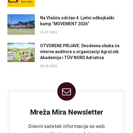
Na Vlašiću održan 4. Ljetni odbojkaški
kamp “MOVEMENT 2026”
16.07.2026
OTVORENE PRIJAVE: Dvodevna obuka za
interne auditore u organizaciji AgroLink
Akademije i TÜV NORD Adriatica
30.06.2026
Mreža Mira Newsletter
Dnevni sažetak informacija sa web