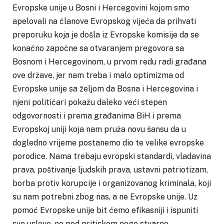
Evropske unije u Bosni i Hercegovini kojom smo
apelovali na članove Evropskog vijeća da prihvati
preporuku koja je došla iz Evropske komisije da se
konačno započne sa otvaranjem pregovora sa
Bosnom i Hercegovinom, u prvom redu radi građana
ove države, jer nam treba i malo optimizma od
Evropske unije sa željom da Bosna i Hercegovina i
njeni političari pokažu daleko veći stepen
odgovornosti i prema građanima BiH i prema
Evropskoj uniji koja nam pruža novu šansu da u
dogledno vrijeme postanemo dio te velike evropske
porodice. Nama trebaju evropski standardi, vladavina
prava, poštivanje ljudskih prava, ustavni patriotizam,
borba protiv korupcije i organizovanog kriminala, koji
su nam potrebni zbog nas, a ne Evropske unije. Uz
pomoć Evropske unije bit ćemo efikasniji i ispuniti
sve uslove, ne pod pritiskom nego stvarno