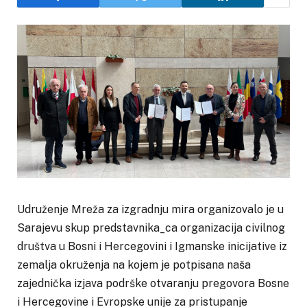
Udruženje Mreža za izgradnju mira organizovalo je u
Sarajevu skup predstavnika_ca organizacija civilnog
društva u Bosni i Hercegovini i Igmanske inicijative iz
zemalja okruženja na kojem je potpisana naša
zajednička izjava podrške otvaranju pregovora Bosne
i Hercegovine i Evropske unije za pristupanje