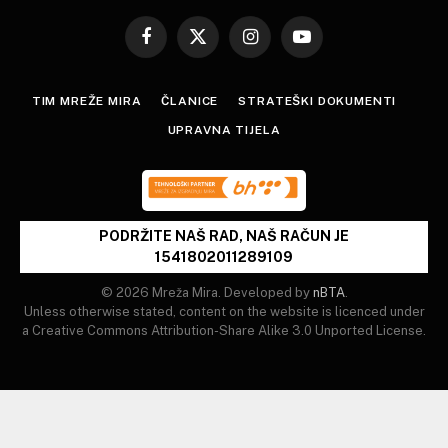
Facebook
X
Instagram
YouTube
(Twitter)
TIM MREŽE MIRA
ČLANICE
STRATEŠKI DOKUMENTI
UPRAVNA TIJELA
PODRŽITE NAŠ RAD, NAŠ RAČUN JE
1541802011289109
© 2026 Mreža Mira. Developed by
nBTA
.
Unless otherwise stated, content on the website is licenced under
a Creative Commons Attribution-Share Alike 3.0 Unported License.