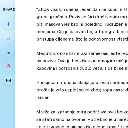
“Zbog visokih cijena, jedan dan ne kupuj ništ
SHARE
grupa građana. Poziv se širi društvenim mrež
biti masovan jer brojni pojedinci i udružen
medijima. Cilj je da ovim bojkotom građani u
pristupa cijenama, što je odgovornost vlasti
Međutim, ono što mnogi zamjeraju jeste reče
na pozivu. Ovo je bio višak po mnogim mišljen
kupovina i potrošnja duplo veća, a da bi se 
Podsjećamo, slična akcija je prošle sedmice
prošla je vrlo uspješno te zbog toga nastavlj
januar.
Mreža za izgradnju mira podržava ovaj bojk
se stati samo na ovome. Potrebno je u nared
koje trgovine imaju najviše cijene i marže i 