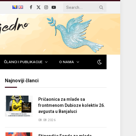
Facebook
X
Instagram
YouTube
(Twitter)
ČLANCI I PUBLIKACIJE
O NAMA
Najnoviji članci
Pričaonica za mlade sa
frontmenom Dubioze kolektiv 26.
avgusta u Banjaluci
08.08.2026