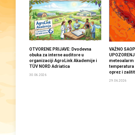
OTVORENE PRIJAVE: Dvodevna
VAŽNO SAOP
obuka za interne auditore u
UPOZORENJE:
organizaciji AgroLink Akademije i
meteoalarm 
TÜV NORD Adriatica
temperatura
oprez i zašti
30.06.2026
29.06.2026