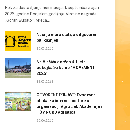
Rok za dostavljanje nominacija: 1. septembar/rujan
2026. godine Dodjelom godišnje Mirovne nagrade
„Goran Bubalo“, Mreža…
Nasilje mora stati, a odgovorni
biti kažnjeni
20.07.2026
Na Vlašiću održan 4. Ljetni
odbojkaški kamp “MOVEMENT
2026”
16.07.2026
OTVORENE PRIJAVE: Dvodevna
obuka za interne auditore u
organizaciji AgroLink Akademije i
TÜV NORD Adriatica
30.06.2026