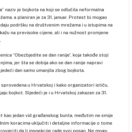
a” naziv je bojkota na koji se odlučila neformalna
ama, a planiran je za 31. januar. Protest bi mogao
je daju podršku na društvenim mrežama i u istupima na
kažu na previsoke cijene, ali i na nužnost promjene
.
nica “Obezbjedite se dan ranije”, koja takođe stoji
jima, jer šta se dobija ako se dan ranije napravi
sljedeći dan samo umanjila zbog bojkota.
 sprovedena u Hrvatskoj i kako organizatori ističu,
aju bojkot. Sljedeći je i u Hrvatskoj zakazan za 31.
ot kao jedan vid građanskog bunta, međutim ne smije
nim koracima uključiti i detaljne informacije o tome
provjeriti da li inspekcije rade svoj posao. Ne mogu