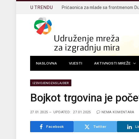
U TRENDU
NASLOVNA
VIJESTI
AKTIVNOSTI MREŽE
IZDVOJENOZASLAJDER
Bojkot trgovina je poče
27.01.2025
UPDATED:
27.01.2025
NEMA KOMENTARA
Facebook
Twitter
Li