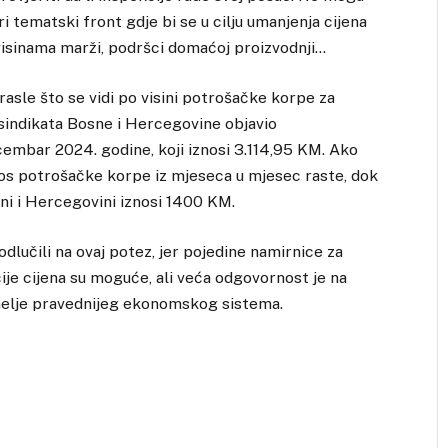
iri tematski front gdje bi se u cilju umanjenja cijena
, visinama marži, podršci domaćoj proizvodnji…
asle što se vidi po visini potrošačke korpe za
sindikata Bosne i Hercegovine objavio
cembar 2024. godine, koji iznosi 3.114,95 KM. Ako
s potrošačke korpe iz mjeseca u mjesec raste, dok
sni i Hercegovini iznosi 1400 KM.
odlučili na ovaj potez, jer pojedine namirnice za
je cijena su moguće, ali veća odgovornost je na
emelje pravednijeg ekonomskog sistema.