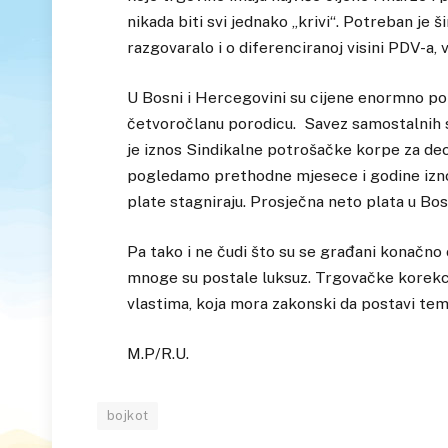
nikada biti svi jednako „krivi“. Potreban je š
razgovaralo i o diferenciranoj visini PDV-a
U Bosni i Hercegovini su cijene enormno por
četvoročlanu porodicu. Savez samostalnih 
je iznos Sindikalne potrošačke korpe za de
pogledamo prethodne mjesece i godine izno
plate stagniraju. Prosječna neto plata u Bo
Pa tako i ne čudi što su se građani konačno 
mnoge su postale luksuz. Trgovačke korekci
vlastima, koja mora zakonski da postavi t
M.P/R.U.
bojkot