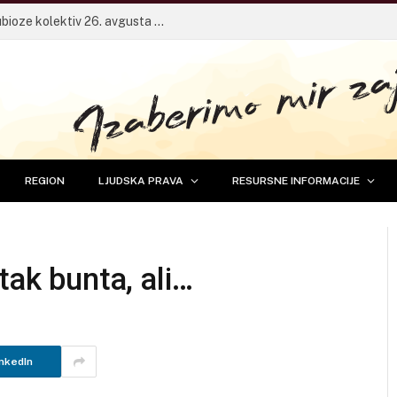
Pričaonica za mlade sa frontmenom Dubioze kolektiv 26. avgusta u Banjaluci
REGION
LJUDSKA PRAVA
RESURSNE INFORMACIJE
tak bunta, ali…
nkedIn