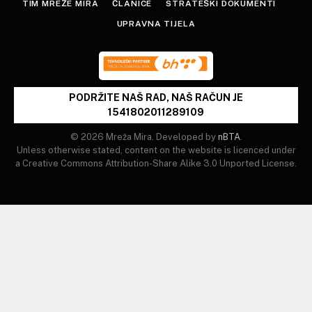
TIM MREŽE MIRA
ČLANICE
STRATEŠKI DOKUMENTI
UPRAVNA TIJELA
PODRŽITE NAŠ RAD, NAŠ RAČUN JE
1541802011289109
© 2026 Mreža Mira. Developed by
nBTA
.
Unless otherwise stated, content on the website is licenced under
a Creative Commons Attribution-Share Alike 3.0 Unported License.