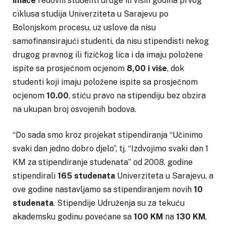
imaće
redovni studenti druge ili viših godina prvog
ciklusa studija Univerziteta u Sarajevu po
Bolonjskom procesu, uz uslove da nisu
samofinansirajući studenti, da nisu stipendisti nekog
drugog pravnog ili fizičkog lica i da imaju položene
ispite sa prosječnom ocjenom
8,00 i više
, dok
studenti koji imaju položene ispite sa prosječnom
ocjenom
10.00
, stiću pravo na stipendiju bez obzira
na ukupan broj osvojenih bodova.
“Do sada smo kroz projekat stipendiranja “Učinimo
svaki dan jedno dobro djelo”, tj. “Izdvojimo svaki dan 1
KM za stipendiranje studenata” od 2008. godine
stipendirali
165 studenata
Univerziteta u Sarajevu, a
ove godine nastavljamo sa stipendiranjem novih
10
studenata
. Stipendije Udruženja su za tekuću
akademsku godinu povećane sa
100 KM
na
130 KM
,