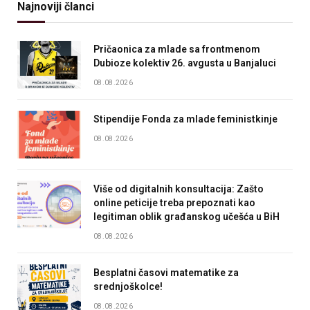
Najnoviji članci
Pričaonica za mlade sa frontmenom
Dubioze kolektiv 26. avgusta u Banjaluci
08.08.2026
Stipendije Fonda za mlade feministkinje
08.08.2026
Više od digitalnih konsultacija: Zašto
online peticije treba prepoznati kao
legitiman oblik građanskog učešća u BiH
08.08.2026
Besplatni časovi matematike za
srednjoškolce!
08.08.2026