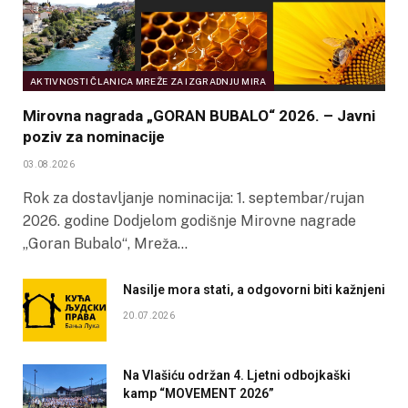
AKTIVNOSTI ČLANICA MREŽE ZA IZGRADNJU MIRA
Mirovna nagrada „GORAN BUBALO“ 2026. – Javni
poziv za nominacije
03.08.2026
Rok za dostavljanje nominacija: 1. septembar/rujan
2026. godine Dodjelom godišnje Mirovne nagrade
„Goran Bubalo“, Mreža…
Nasilje mora stati, a odgovorni biti kažnjeni
20.07.2026
Na Vlašiću održan 4. Ljetni odbojkaški
kamp “MOVEMENT 2026”