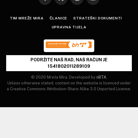
Facebook
X
Instagram
YouTube
(Twitter)
TIM MREŽE MIRA
ČLANICE
STRATEŠKI DOKUMENTI
UPRAVNA TIJELA
PODRŽITE NAŠ RAD, NAŠ RAČUN JE
1541802011289109
© 2026 Mreža Mira. Developed by
nBTA
.
Unless otherwise stated, content on the website is licenced under
a Creative Commons Attribution-Share Alike 3.0 Unported License.