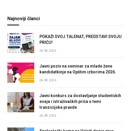
Najnoviji članci
POKAŽI SVOJ TALENAT, PREDSTAVI SVOJU
PRIČU!
06.08.2026
Javni poziv na seminar za mlade žene
kandidatkinje na Opštim izborima 2026.
06.08.2026
Javni konkurs za dostavljanje studentskih
eseja i istraživačkih priča o temi
tranzicijske pravde
06.08.2026
Speleološki kamp na Veleži donio prva