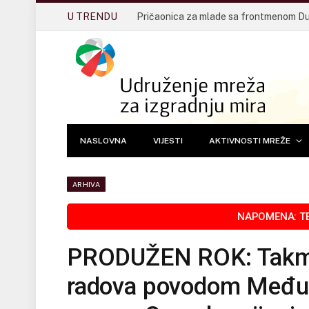
U TRENDU
NASLOVNA
VIJESTI
AKTIVNOSTI MREŽE
ARHIVA
PRODUŽEN ROK: Takmiče
radova povodom Međun