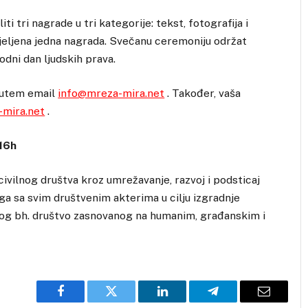
 tri nagrade u tri kategorije: tekst, fotografija i
dijeljena jedna nagrada. Svečanu ceremoniju održat
dni dan ljudskih prava.
 putem email
info@mreza-mira.net
. Također, vaša
-mira.net
.
16h
civilnog društva kroz umrežavanje, razvoj i podsticaj
oga sa svim društvenim akterima u cilju izgradnje
nog bh. društvo zasnovanog na humanim, građanskim i
Facebook
Twitter
LinkedIn
Telegram
Email