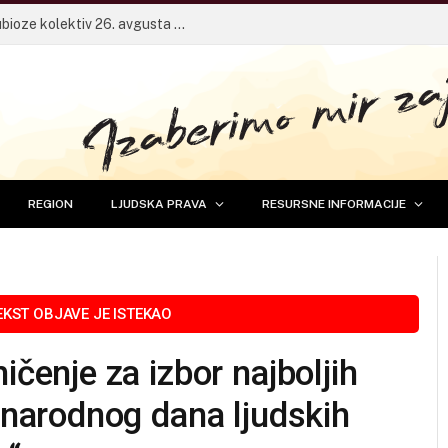
Pričaonica za mlade sa frontmenom Dubioze kolektiv 26. avgusta u Banjaluci
REGION
LJUDSKA PRAVA
RESURSNE INFORMACIJE
nje za izbor najboljih
arodnog dana ljudskih