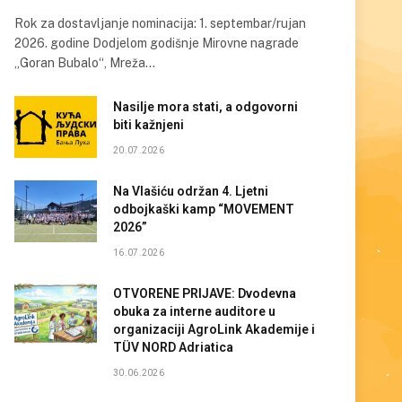
Rok za dostavljanje nominacija: 1. septembar/rujan
2026. godine Dodjelom godišnje Mirovne nagrade
„Goran Bubalo“, Mreža…
Nasilje mora stati, a odgovorni
biti kažnjeni
20.07.2026
Na Vlašiću održan 4. Ljetni
odbojkaški kamp “MOVEMENT
2026”
16.07.2026
OTVORENE PRIJAVE: Dvodevna
obuka za interne auditore u
organizaciji AgroLink Akademije i
TÜV NORD Adriatica
30.06.2026