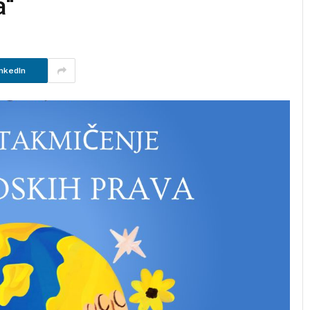
a“
nkedIn