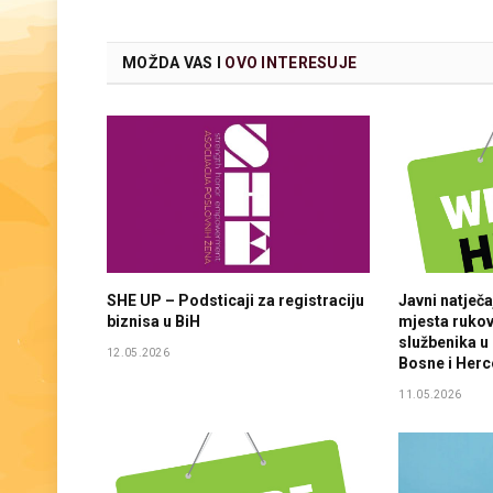
MOŽDA VAS I
OVO INTERESUJE
SHE UP – Podsticaji za registraciju
Javni natječ
biznisa u BiH
mjesta rukov
službenika u
12.05.2026
Bosne i Her
11.05.2026