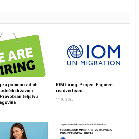
aj za popunu radnih
IOM hiring: Project Engineer
odećih državnih
readvertised
 Pravobraniteljstvu
11.05.2026
cegovine