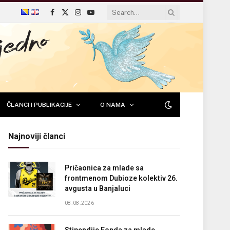
Facebook
X
Instagram
YouTube
(Twitter)
ČLANCI I PUBLIKACIJE
O NAMA
Najnoviji članci
Pričaonica za mlade sa
frontmenom Dubioze kolektiv 26.
avgusta u Banjaluci
08.08.2026