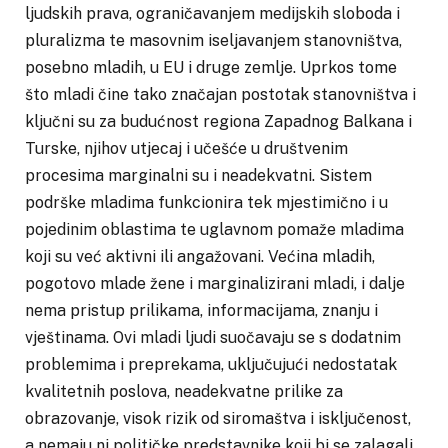
ljudskih prava, ograničavanjem medijskih sloboda i
pluralizma te masovnim iseljavanjem stanovništva,
posebno mladih, u EU i druge zemlje. Uprkos tome
što mladi čine tako značajan postotak stanovništva i
ključni su za budućnost regiona Zapadnog Balkana i
Turske, njihov utjecaj i učešće u društvenim
procesima marginalni su i neadekvatni. Sistem
podrške mladima funkcionira tek mjestimično i u
pojedinim oblastima te uglavnom pomaže mladima
koji su već aktivni ili angažovani. Većina mladih,
pogotovo mlade žene i marginalizirani mladi, i dalje
nema pristup prilikama, informacijama, znanju i
vještinama. Ovi mladi ljudi suočavaju se s dodatnim
problemima i preprekama, uključujući nedostatak
kvalitetnih poslova, neadekvatne prilike za
obrazovanje, visok rizik od siromaštva i isključenost,
a nemaju ni političke predstavnike koji bi se zalagali