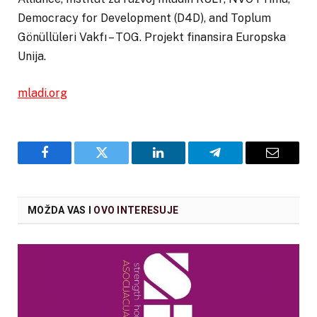
Democracy for Development (D4D), and Toplum
Gönüllüleri Vakfı – TOG. Projekt finansira Europska
Unija.
mladi.org
Facebook
Twitter
LinkedIn
Telegram
Email
MOŽDA VAS I
OVO INTERESUJE