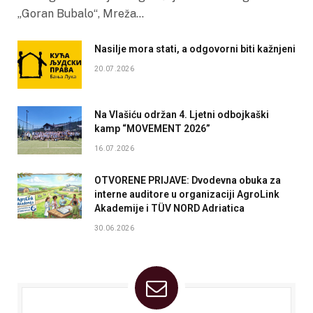
„Goran Bubalo“, Mreža…
Nasilje mora stati, a odgovorni biti kažnjeni
20.07.2026
Na Vlašiću održan 4. Ljetni odbojkaški
kamp “MOVEMENT 2026”
16.07.2026
OTVORENE PRIJAVE: Dvodevna obuka za
interne auditore u organizaciji AgroLink
Akademije i TÜV NORD Adriatica
30.06.2026