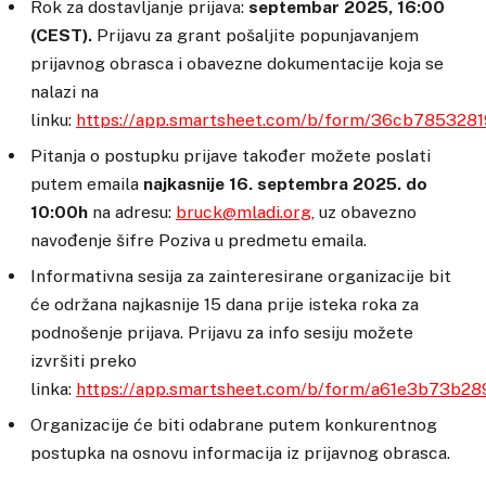
Rok za dostavljanje prijava:
septembar 2025, 16:00
(CEST).
Prijavu za grant pošaljite popunjavanjem
prijavnog obrasca i obavezne dokumentacije koja se
nalazi na
linku:
https://app.smartsheet.com/b/form/36cb78532
Pitanja o postupku prijave također možete poslati
putem emaila
najkasnije 16. septembra 2025. do
10:00h
na adresu:
bruck@mladi.org
, uz obavezno
navođenje šifre Poziva u predmetu emaila.
Informativna sesija za zainteresirane organizacije bit
će održana najkasnije 15 dana prije isteka roka za
podnošenje prijava. Prijavu za info sesiju možete
izvršiti preko
linka:
https://app.smartsheet.com/b/form/a61e3b73b
Organizacije će biti odabrane putem konkurentnog
postupka na osnovu informacija iz prijavnog obrasca.