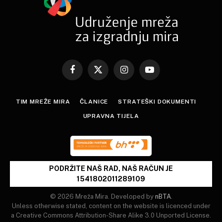
Facebook
X
Instagram
YouTube
(Twitter)
TIM MREŽE MIRA
ČLANICE
STRATEŠKI DOKUMENTI
UPRAVNA TIJELA
PODRŽITE NAŠ RAD, NAŠ RAČUN JE
1541802011289109
© 2026 Mreža Mira. Developed by
nBTA
.
Unless otherwise stated, content on the website is licenced under
a Creative Commons Attribution-Share Alike 3.0 Unported License.