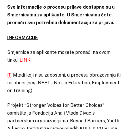
Sve informacije o procesu prijave dostupne su u
Smjernicama za aplikante. U Smjernicama ćete
pronaći i svu potrebnu dokumentaciju za prijavu.
INFORMACIJE
Smjernice za aplikante možete pronaći na ovom
linku:
LINK
[1]
Mladi koji nisu zaposleni, u procesu obrazovanja ili
na obuci (
eng
. NEET – Not in Education, Employment,
or Training)
Projekt “Stronger Voices for Better Choices”
osmislila ja Fondacija Ana i Vlade Divac s
partnerskim organizacijama: Beyond Barriers, Youth
Alliance, Institut za razvoj mladih KULT, NVO Prima,