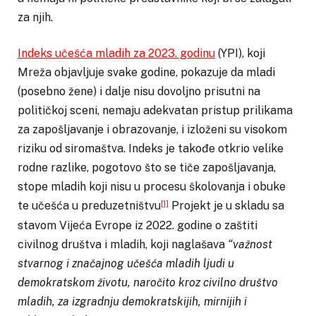
za njih.
Indeks učešća mladih za 2023. godinu
(YPI), koji
Mreža objavljuje svake godine, pokazuje da mladi
(posebno žene) i dalje nisu dovoljno prisutni na
političkoj sceni, nemaju adekvatan pristup prilikama
za zapošljavanje i obrazovanje, i izloženi su visokom
riziku od siromaštva. Indeks je takođe otkrio velike
rodne razlike, pogotovo što se tiče zapošljavanja,
stope mladih koji nisu u procesu školovanja i obuke
[1]
te učešća u preduzetništvu
Projekt je u skladu sa
stavom Vijeća Evrope iz 2022. godine o zaštiti
civilnog društva i mladih, koji naglašava
“važnost
stvarnog i značajnog učešća mladih ljudi u
demokratskom životu, naročito kroz civilno društvo
mladih, za izgradnju demokratskijih, mirnijih i