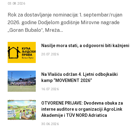
03.08.2026
Rok za dostavljanje nominacija: 1. septembar/rujan
2026. godine Dodjelom godišnje Mirovne nagrade
„Goran Bubalo“, Mreža…
Nasilje mora stati, a odgovorni biti kažnjeni
20.07.2026
Na Vlašiću održan 4. Ljetni odbojkaški
kamp “MOVEMENT 2026”
16.07.2026
OTVORENE PRIJAVE: Dvodevna obuka za
interne auditore u organizaciji AgroLink
Akademije i TÜV NORD Adriatica
30.06.2026