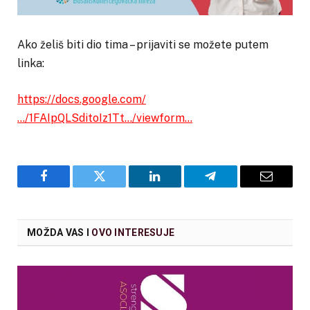
Ako želiš biti dio tima – prijaviti se možete putem
linka:
https://docs.google.com/
…/1FAIpQLSditoIz1Tt…/viewform…
Facebook
Twitter
LinkedIn
Telegram
Email
MOŽDA VAS I
OVO INTERESUJE