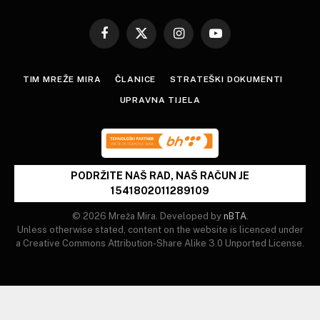
Facebook
X
Instagram
YouTube
(Twitter)
TIM MREŽE MIRA
ČLANICE
STRATEŠKI DOKUMENTI
UPRAVNA TIJELA
PODRŽITE NAŠ RAD, NAŠ RAČUN JE
1541802011289109
© 2026 Mreža Mira. Developed by
nBTA
.
Unless otherwise stated, content on the website is licenced under
a Creative Commons Attribution-Share Alike 3.0 Unported License.