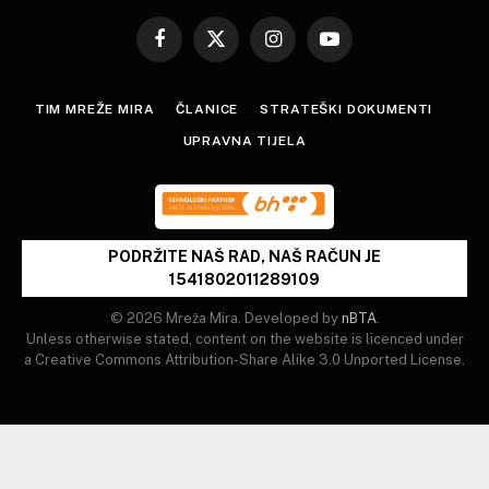
Facebook
X
Instagram
YouTube
(Twitter)
TIM MREŽE MIRA
ČLANICE
STRATEŠKI DOKUMENTI
UPRAVNA TIJELA
PODRŽITE NAŠ RAD, NAŠ RAČUN JE
1541802011289109
© 2026 Mreža Mira. Developed by
nBTA
.
Unless otherwise stated, content on the website is licenced under
a Creative Commons Attribution-Share Alike 3.0 Unported License.