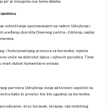
ju jer je mnogima ova tema daleka.
zajednicu
oje volontiranje upoznavanjem sa radom Udruženja i
li uređenju dvorišta Dnevnog centra – čišćenju, sadnji
lemenata.
jeg i funkcionalnijeg prostora za korisnike, mjesta
vno utiče na dobrobit djece i njihovih porodica. Time
u imati dubok humanitarni smisao.
njeg partnera Udruženja, svoje aktivnosti započeli su
ntra kako bi prostor bio što ugodniji za korisnike.
s porodicama – kroz boravak, terapije, rad mobilnog