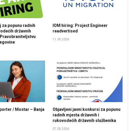
aj za popunu radnih
IOM hiring: Project Engineer
odećih državnih
readvertised
 Pravobraniteljstvu
11.05.2026
cegovine
porter / Mostar – Banja
Objavljeni javni konkursi za popunu
radnih mjesta državnih i
rukovodećih državnih službenika
07.05.2026