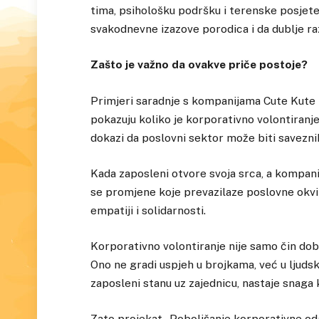
tima, psihološku podršku i terenske posjete
svakodnevne izazove porodica i da dublje r
Zašto je važno da ovakve priče postoje?
Primjeri saradnje s kompanijama Cute Kute B
pokazuju koliko je korporativno volontiranje
dokazi da poslovni sektor može biti savezni
Kada zaposleni otvore svoja srca, a kompan
se promjene koje prevazilaze poslovne okvire
empatiji i solidarnosti.
Korporativno volontiranje nije samo čin do
Ono ne gradi uspjeh u brojkama, već u ljudsk
zaposleni stanu uz zajednicu, nastaje snaga ko
Zato projekat „Poboljšanje korporativne odg