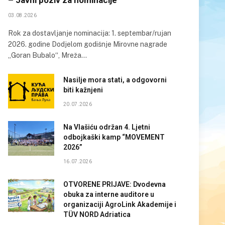
03.08.2026
Rok za dostavljanje nominacija: 1. septembar/rujan
2026. godine Dodjelom godišnje Mirovne nagrade
„Goran Bubalo“, Mreža…
Nasilje mora stati, a odgovorni
biti kažnjeni
20.07.2026
Na Vlašiću održan 4. Ljetni
odbojkaški kamp “MOVEMENT
2026”
16.07.2026
OTVORENE PRIJAVE: Dvodevna
obuka za interne auditore u
organizaciji AgroLink Akademije i
TÜV NORD Adriatica