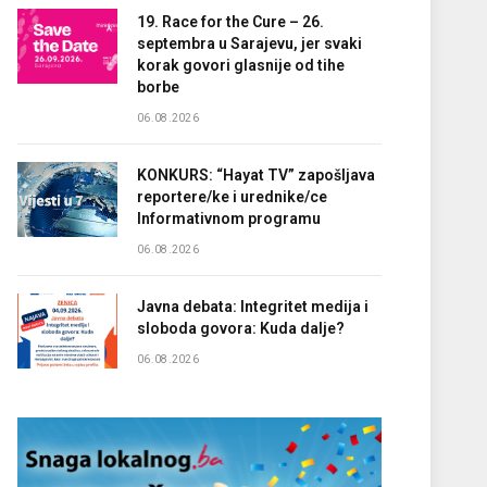
19. Race for the Cure – 26.
septembra u Sarajevu, jer svaki
korak govori glasnije od tihe
borbe
06.08.2026
KONKURS: “Hayat TV” zapošljava
reportere/ke i urednike/ce
Informativnom programu
06.08.2026
Javna debata: Integritet medija i
sloboda govora: Kuda dalje?
06.08.2026