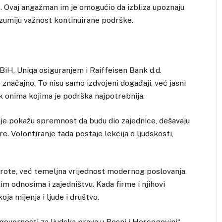
. Ovaj angažman im je omogućio da izbliza upoznaju
azumiju važnost kontinuirane podrške.
iH, Uniqa osiguranjem i Raiffeisen Bank d.d.
 značajno. To nisu samo izdvojeni događaji, već jasni
k onima kojima je podrška najpotrebnija.
ije pokažu spremnost da budu dio zajednice, dešavaju
. Volontiranje tada postaje lekcija o ljudskosti,
brote, već temeljna vrijednost modernog poslovanja.
im odnosima i zajedništvu. Kada firme i njihovi
ja mijenja i ljude i društvo.
ovornosti za ljudska prava u Bosni i Hercegovini“,