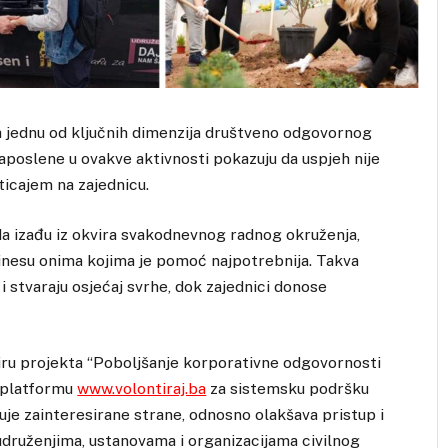
a jednu od ključnih dimenzija društveno odgovornog
zaposlene u ovakve aktivnosti pokazuju da uspjeh nije
ticajem na zajednicu.
 da izađu iz okvira svakodnevnog radnog okruženja,
rinesu onima kojima je pomoć najpotrebnija. Takva
 i stvaraju osjećaj svrhe, dok zajednici donose
viru projekta “Poboljšanje korporativne odgovornosti
b platformu
www.volontiraj.ba
za sistemsku podršku
je zainteresirane strane, odnosno olakšava pristup i
i udruženjima, ustanovama i organizacijama civilnog