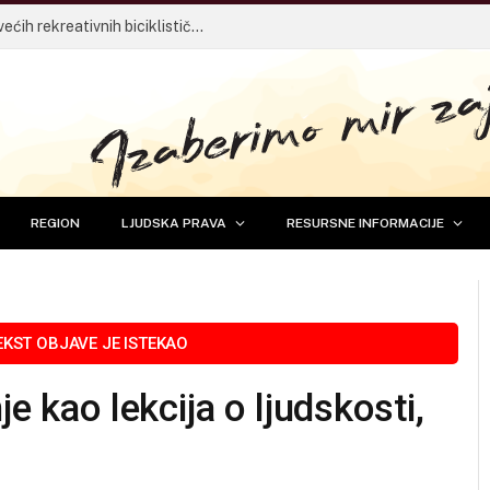
14. Tuzlanska biciklijada – Jedan od najvećih rekreativnih biciklističkih događaja u BiH vraća se 30. avgusta
REGION
LJUDSKA PRAVA
RESURSNE INFORMACIJE
e kao lekcija o ljudskosti,