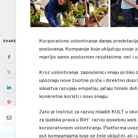
Korporativno volontiranje danas predstavlj
SHARE
poslovanja. Kompanije koje uključuju svoje 
mjerljiv samo poslovnim rezultatima, već i u
Kroz volontiranje, zaposlenici imaju priliku
upoznaju nove životne priče i direktno dop
iskustva razvijaju empatiju, jačaju timski duh
konkretne koristi i novu snagu.
Zato je Institut za razvoj mladih KULT u ok
za ljudska prava u BiH” razvio posebnu we
korporativnom volontiranju. Platforma uvezu
put kompanijama koje se žele uključiti, ali 