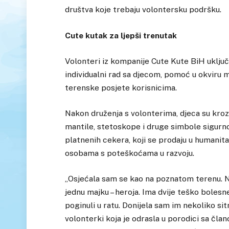
društva koje trebaju volontersku podršku.
Cute kutak za ljepši trenutak
Volonteri iz kompanije Cute Kute BiH uključil
individualni rad sa djecom, pomoć u okviru 
terenske posjete korisnicima.
Nakon druženja s volonterima, djeca su kroz 
mantile, stetoskope i druge simbole sigurnos
platnenih cekera, koji se prodaju u humanita
osobama s poteškoćama u razvoju.
„Osjećala sam se kao na poznatom terenu. Nij
jednu majku – heroja. Ima dvije teško bolesne
poginuli u ratu. Donijela sam im nekoliko sitn
volonterki koja je odrasla u porodici sa član