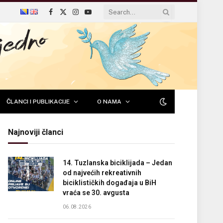
Facebook
X
Instagram
YouTube
(Twitter)
ČLANCI I PUBLIKACIJE
O NAMA
Najnoviji članci
14. Tuzlanska biciklijada – Jedan
od najvećih rekreativnih
biciklističkih događaja u BiH
vraća se 30. avgusta
06.08.2026