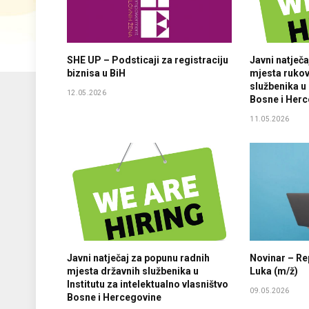
SHE UP – Podsticaji za registraciju
Javni natječ
biznisa u BiH
mjesta rukov
službenika u
12.05.2026
Bosne i Her
11.05.2026
Javni natječaj za popunu radnih
Novinar – Re
mjesta državnih službenika u
Luka (m/ž)
Institutu za intelektualno vlasništvo
09.05.2026
Bosne i Hercegovine