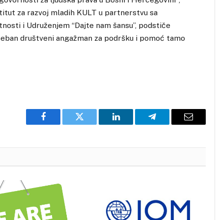
stitut za razvoj mladih KULT u partnerstvu sa
atnosti i Udruženjem “Dajte nam šansu”, podstiče
oseban društveni angažman za podršku i pomoć tamo
Facebook
Twitter
LinkedIn
Telegram
Email