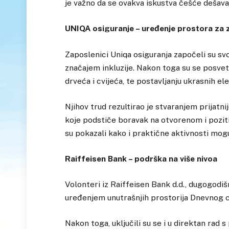
je važno da se ovakva iskustva češće dešava
UNIQA osiguranje – uređenje prostora za 
Zaposlenici Uniqa osiguranja započeli su sv
značajem inkluzije. Nakon toga su se posveti
drveća i cvijeća, te postavljanju ukrasnih e
Njihov trud rezultirao je stvaranjem prijatni
koje podstiče boravak na otvorenom i poziti
su pokazali kako i praktične aktivnosti mog
Raiffeisen Bank – podrška na više nivoa
Volonteri iz Raiffeisen Bank d.d., dugogodiš
uređenjem unutrašnjih prostorija Dnevnog ce
Nakon toga, uključili su se i u direktan rad 