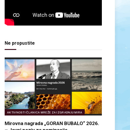
Ne propustite
AKTIVNOSTI ČLANICA MREŽE ZA IZGRADNJU MIRA
Mirovna nagrada „GORAN BUBALO“ 2026.
– Javni poziv za nominacije