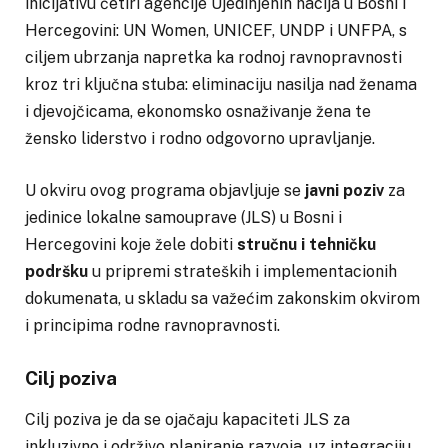
inicijativu četiri agencije Ujedinjenih nacija u Bosni i
Hercegovini: UN Women, UNICEF, UNDP i UNFPA, s
ciljem ubrzanja napretka ka rodnoj ravnopravnosti
kroz tri ključna stuba: eliminaciju nasilja nad ženama
i djevojčicama, ekonomsko osnaživanje žena te
žensko liderstvo i rodno odgovorno upravljanje.
U okviru ovog programa objavljuje se
javni poziv
za
jedinice lokalne samouprave (JLS) u Bosni i
Hercegovini koje žele dobiti
stručnu i tehničku
podršku
u pripremi strateških i implementacionih
dokumenata, u skladu sa važećim zakonskim okvirom
i principima rodne ravnopravnosti.
Cilj poziva
Cilj poziva je da se ojačaju kapaciteti JLS za
inkluzivno i održivo planiranje razvoja, uz integraciju