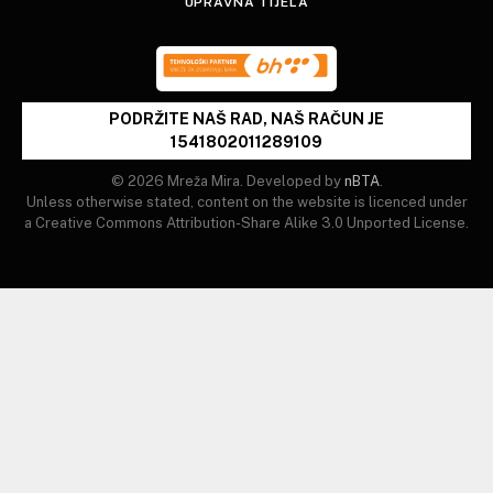
UPRAVNA TIJELA
PODRŽITE NAŠ RAD, NAŠ RAČUN JE
1541802011289109
© 2026 Mreža Mira. Developed by
nBTA
.
Unless otherwise stated, content on the website is licenced under
a Creative Commons Attribution-Share Alike 3.0 Unported License.