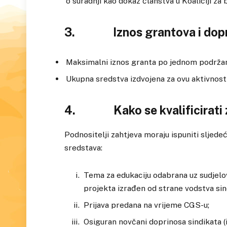
o suradnji kao dokaz članstva u Koaliciji za 
3. Iznos grantova i dopr
Maksimalni iznos granta po jednom podržan
Ukupna sredstva izdvojena za ovu aktivnos
4. Kako se kvalificirati 
Podnositelji zahtjeva moraju ispuniti sljedeć
sredstava:
Tema za edukaciju odabrana uz sudjelova
projekta izrađen od strane vodstva sin
Prijava predana na vrijeme CGS-u;
Osiguran novčani doprinosa sindikata (i