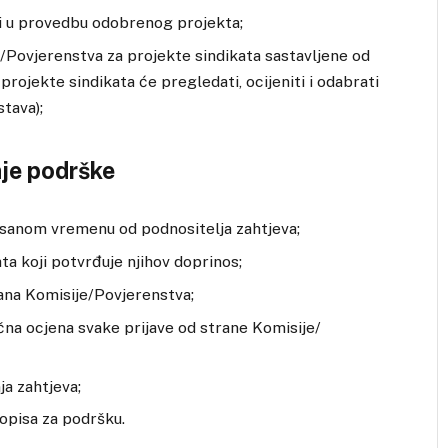
ni u provedbu odobrenog projekta;
/Povjerenstva za projekte sindikata sastavljene od
rojekte sindikata će pregledati, ocijeniti i odabrati
tava);
e podrške
pisanom vremenu od podnositelja zahtjeva;
a koji potvrđuje njihov doprinos;
ana Komisije/Povjerenstva;
čna ocjena svake prijave od strane Komisije/
a zahtjeva;
popisa za podršku.