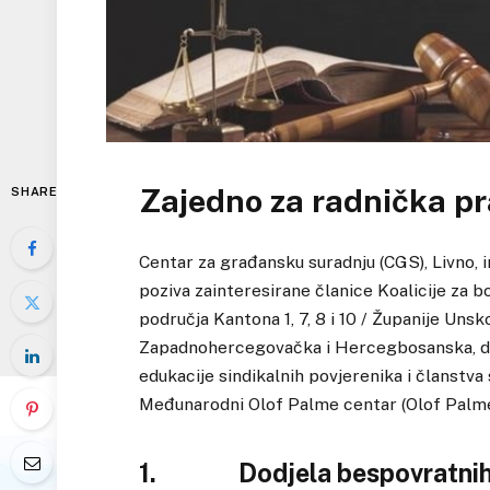
Zajedno za radnička p
SHARE
Centar za građansku suradnju (CGS), Livno, 
poziva zainteresirane članice Koalicije za bo
područja Kantona 1, 7, 8 i 10 / Županije U
Zapadnohercegovačka i Hercegbosanska, da 
edukacije sindikalnih povjerenika i članstva
Međunarodni Olof Palme centar (Olof Palme
1. Dodjela bespovratnih sr