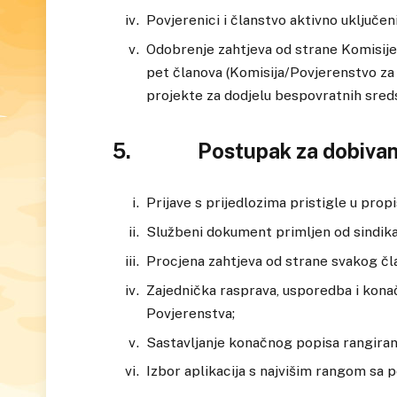
Povjerenici i članstvo aktivno uključe
Odobrenje zahtjeva od strane Komisije
pet članova (Komisija/Povjerenstvo za p
projekte za dodjelu bespovratnih sreds
5. Postupak za dobivanj
Prijave s prijedlozima pristigle u pro
Službeni dokument primljen od sindikat
Procjena zahtjeva od strane svakog čl
Zajednička rasprava, usporedba i kona
Povjerenstva;
Sastavljanje konačnog popisa rangiranj
Izbor aplikacija s najvišim rangom sa 