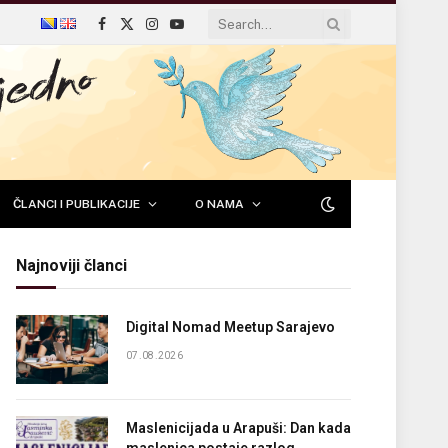
Facebook
X
Instagram
YouTube
(Twitter)
ČLANCI I PUBLIKACIJE
O NAMA
Najnoviji članci
Digital Nomad Meetup Sarajevo
07.08.2026
Maslenicijada u Arapuši: Dan kada