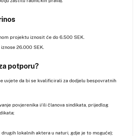
bolju zaštitu radničkih prava).
inos
om projektu iznosit će do 6.500 SEK.
t iznose 26.000 SEK.
za potporu?
e uvjete da bi se kvalificirali za dodjelu bespovratnih
nje povjerenika i/ili članova sindikata, prijedlog
dikata;
 drugih lokalnih aktera u naturi, gdje je to moguće);