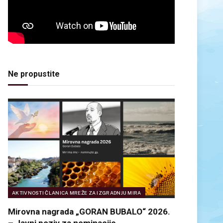
Ne propustite
AKTIVNOSTI ČLANICA MREŽE ZA IZGRADNJU MIRA
Mirovna nagrada „GORAN BUBALO“ 2026.
– Javni poziv za nominacije