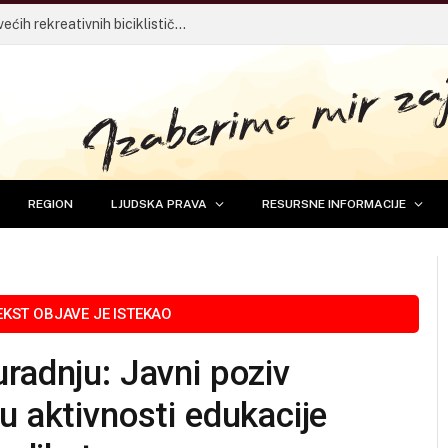
14. Tuzlanska biciklijada – Jedan od najvećih rekreativnih biciklističkih događaja u BiH vraća se 30. avgusta
REGION
LJUDSKA PRAVA
RESURSNE INFORMACIJE
radnju: Javni poziv
u aktivnosti edukacije