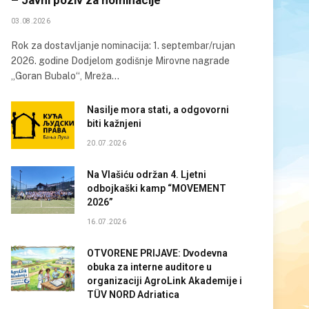
03.08.2026
Rok za dostavljanje nominacija: 1. septembar/rujan
2026. godine Dodjelom godišnje Mirovne nagrade
„Goran Bubalo“, Mreža…
Nasilje mora stati, a odgovorni
biti kažnjeni
20.07.2026
Na Vlašiću održan 4. Ljetni
odbojkaški kamp “MOVEMENT
2026”
16.07.2026
OTVORENE PRIJAVE: Dvodevna
obuka za interne auditore u
organizaciji AgroLink Akademije i
TÜV NORD Adriatica