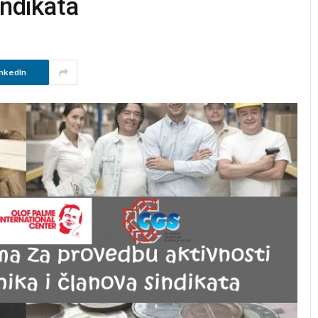
indikata
nkedIn