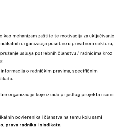
te kao mehanizam zaštite te motivaciju za uključivanje
sindikalnih organizacija posebno u privatnom sektoru;
 pružanje usluga potrebnih članstvu / radnicima kroz
a;
re informacija o radničkim pravima, specifičnim
dikata.
lne organizacije koje izrade prijedlog projekta i sami
dikalnih povjerenika i članstva na temu koju sami
, prava radnika i sindikata
.