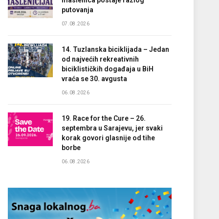
maslenica postaje razlog
putovanja
07.08.2026
14. Tuzlanska biciklijada – Jedan
od najvećih rekreativnih
biciklističkih događaja u BiH
vraća se 30. avgusta
06.08.2026
19. Race for the Cure – 26.
septembra u Sarajevu, jer svaki
korak govori glasnije od tihe
borbe
06.08.2026